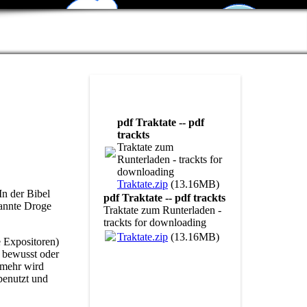
pdf Traktate -- pdf
trackts
Traktate zum
Runterladen - trackts for
downloading
Traktate.zip
(13.16MB)
n der Bibel
pdf Traktate -- pdf trackts
nannte Droge
Traktate zum Runterladen -
trackts for downloading
Traktate.zip
(13.16MB)
e Expositoren)
s bewusst oder
lmehr wird
benutzt und