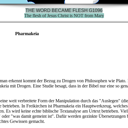
THE WORD BECAME FLESH G1096
The flesh of Jesus Christ is NOT from Mary
Pharmakeia
man erkennt kommt der Bezug zu Drogen von Philosophen wie Plato. I
makeia mit Drogen. Eine Studie besagt, dass in der Bibel nur eine so ge
 eine weit verbreitete Form der Manipulation durch das "Auslegen" (di
e betrieben. In Freikirchen ist Pharmakeia ein Hauptwerkzeug, welche
n. Es wird keine echte biblische Textanalyse am Urtext betrieben. Vie
l" oder "was damit gemeint ist". Dafür werden gezinkte Übersetzungen 
lechtes Gewissen gemacht.